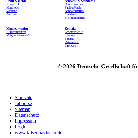
Profil & Köpfe
Netzwerk & Standards
Kurzprofil
Drei Fragen an ...
Mitglieder
Fachverbände
Vorstand
Netzwerktreffen
Satzung
Standards
Stellungnahmen
Mitglied werden
Kontakt
Aufnahmeantrag
Geschäftsstelle
Mitgliederbereich*
Sitemap
Suchen
Datenschutz
Impressum
© 2026 Deutsche Gesellschaft f
Startseite
Jobbörse
Sitemap
Datenschutz
Impressum
Login
www.krisennavigator.de