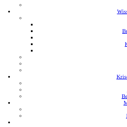
Wis
Bu
Kris
Be
M