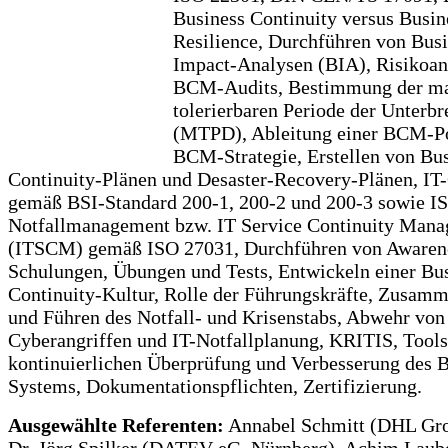
Business Continuity versus Busin
Resilience, Durchführen von Busi
Impact-Analysen (BIA), Risikoan
BCM-Audits, Bestimmung der m
tolerierbaren Periode der Unterb
(MTPD), Ableitung einer BCM-Po
BCM-Strategie, Erstellen von Bus
Continuity-Plänen und Desaster-Recovery-Plänen, IT
gemäß BSI-Standard 200-1, 200-2 und 200-3 sowie IS
Notfallmanagement bzw. IT Service Continuity Man
(ITSCM) gemäß ISO 27031, Durchführen von Awaren
Schulungen, Übungen und Tests, Entwickeln einer Bu
Continuity-Kultur, Rolle der Führungskräfte, Zusamm
und Führen des Notfall- und Krisenstabs, Abwehr von
Cyberangriffen und IT-Notfallplanung, KRITIS, Tools
kontinuierlichen Überprüfung und Verbesserung des
Systems, Dokumentationspflichten, Zertifizierung.
Ausgewählte Referenten:
Annabel Schmitt (DHL Gro
Dr. Jörg Spilker (DATEV eG, Nürnberg), Achim Laub