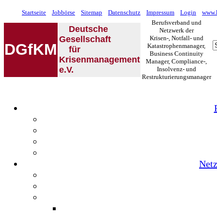
Startseite
Jobbörse
Sitemap
Datenschutz
Impressum
Login
www.k
Berufsverband und
Deutsche
Netzwerk der
Gesellschaft
Krisen-, Notfall- und
DGfKM
Katastrophenmanager,
für
Business Continuity
Krisenmanagement
Manager, Compliance-,
e.V.
Insolvenz- und
Restrukturierungsmanager
Netz